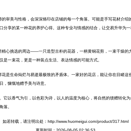
师的审美与性格，会深深烙印在店铺的每一个角落。可能是手写花材介绍
口分享的某一种花的养护心得。这种专业与情感的结合，让交易升华为一
些精心挑选的周边——一只造型古朴的花器，一柄黄铜花剪，一束干燥的
仅是一束花，更是一种装点生活、表达情感的可能方式。
鲜花是生命灿烂与易逝最极致的矛盾体。一家好的花店，能让你在目睹这
日，慷慨地赠予美与诗意。
。它以香气为引，以色彩为诗，以人的温度为核心，将自然的馈赠转化为
角落。
如若转载，请注明出处：http://www.huomeigui.com/product/317.html
更新时间：2026-08-05 02:36:53