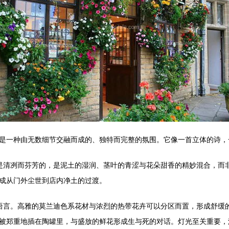
是一种由无数细节交融而成的、独特而完整的氛围。它像一首立体的诗，
是清冽而芬芳的，是泥土的湿润、茎叶的青涩与花朵甜香的精妙混合，而
成从门外尘世到店内净土的过渡。
言。高雅的莫兰迪色系花材与浓烈的热带花卉可以分区而置，形成舒缓的
被郑重地插在陶罐里，与盛放的鲜花形成生与死的对话。灯光至关重要，