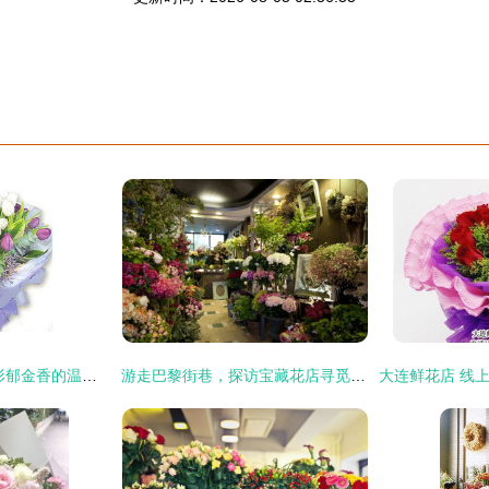
万州天堂鸟花艺 圆形郁金香的温柔韵致与花店臻品甄选
游走巴黎街巷，探访宝藏花店寻觅芬芳秘密