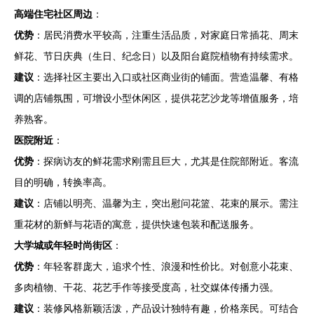
高端住宅社区周边
：
优势
：居民消费水平较高，注重生活品质，对家庭日常插花、周末
鲜花、节日庆典（生日、纪念日）以及阳台庭院植物有持续需求。
建议
：选择社区主要出入口或社区商业街的铺面。营造温馨、有格
调的店铺氛围，可增设小型休闲区，提供花艺沙龙等增值服务，培
养熟客。
医院附近
：
优势
：探病访友的鲜花需求刚需且巨大，尤其是住院部附近。客流
目的明确，转换率高。
建议
：店铺以明亮、温馨为主，突出慰问花篮、花束的展示。需注
重花材的新鲜与花语的寓意，提供快速包装和配送服务。
大学城或年轻时尚街区
：
优势
：年轻客群庞大，追求个性、浪漫和性价比。对创意小花束、
多肉植物、干花、花艺手作等接受度高，社交媒体传播力强。
建议
：装修风格新颖活泼，产品设计独特有趣，价格亲民。可结合