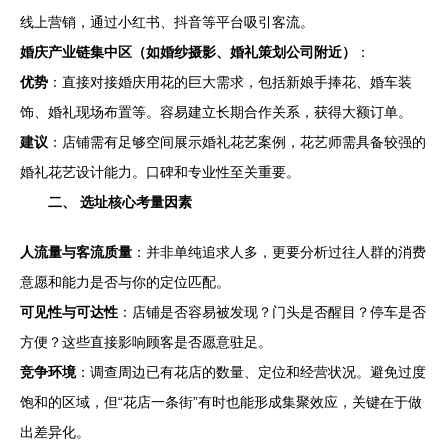
线上营销，通过小红书、抖音等平台吸引客流。
婚庆产业链集中区（如婚纱摄影、婚礼策划公司附近）
：
优势
：直接对接婚庆用花的巨大需求，包括新娘手捧花、婚车装
饰、婚礼现场布置等。容易建立长期合作关系，获得大额订单。
建议
：店铺需有足够空间展示婚礼花艺案例，花艺师需具备较强的
婚礼花艺设计能力。口碑和专业性至关重要。
二、 选址核心考量因素
人流量与客流质量
：并非单纯追求人多，更要分析过往人群的消费
意愿和能力是否与你的定位匹配。
可见性与可达性
：店铺是否容易被发现？门头是否醒目？停车是否
方便？这些直接影响顾客是否愿意驻足。
竞争环境
：调查周边已有花店的数量、定位和经营状况。避免过度
饱和的区域，但“花店一条街”有时也能形成集聚效应，关键在于做
出差异化。