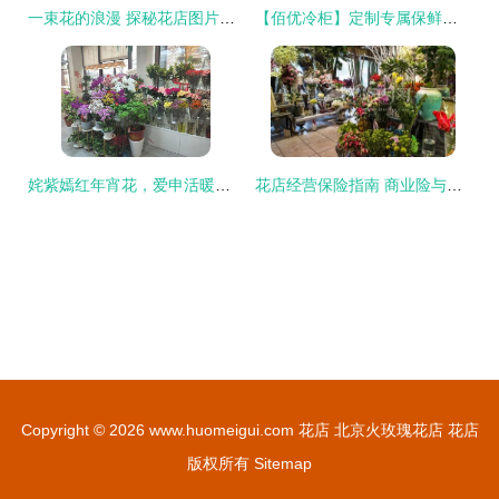
一束花的浪漫 探秘花店图片素材的艺术与商业价值
【佰优冷柜】定制专属保鲜方案，助力花店生意绽放
姹紫嫣红年宵花，爱申活暖心春——花店上新迎新春
花店经营保险指南 商业险与交强险费用解析
Copyright © 2026
www.huomeigui.com
花店
北京火玫瑰花店
花店
版权所有
Sitemap