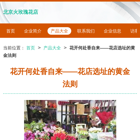
北京火玫瑰花店
首页
企业简介
产品大全
联系我们
企业信息
访客
>
>
当前位置：
首页
产品大全
花开何处香自来——花店选址的黄
金法则
花开何处香自来——花店选址的黄金
法则