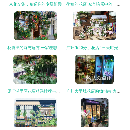
来花友集，邂逅你的专属浪漫
街角的花店 城市喧嚣中的一隅诗意
花香里的诗与远方 一家理想花店的灵魂
广州“520分手花店” 三天时光，与过去温柔告别
厦门湖里区花店精选推荐与选择指南
广州大学城花店购物指南 为青春与心意添一抹芬芳