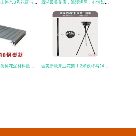
花意与洁净 莫干山路753号花店与物业保洁用品专卖的和谐共生
后湖最美花店，浪漫满屋，心情如花般绽放
花店经营必备 优质鲜花泥材料批发详解
吉美新款开业花架 1.2米铁杆与24cm花盆的完美组合